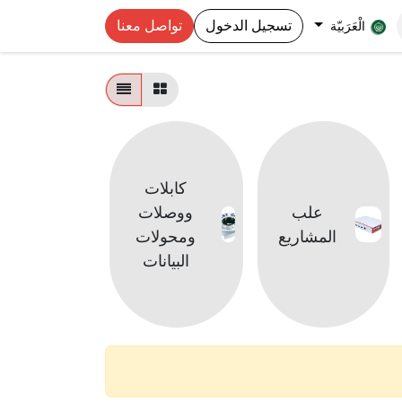
تسجيل الدخول
تواصل معنا
الْعَرَبيّة
كابلات
بورد تعليم
علب
ووصلات
(مفتوح
المشاريع
ومحولات
المصدر
البيانات