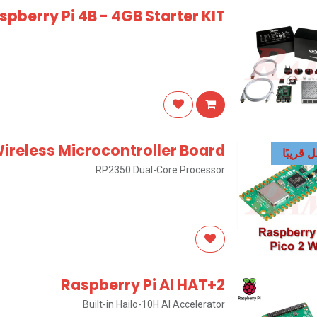
pberry Pi 4B - 4GB Starter KIT
Wireless Microcontroller Board
قريبًا
RP2350 Dual-Core Processor
Raspberry Pi AI HAT+2
Built-in Hailo-10H AI Accelerator