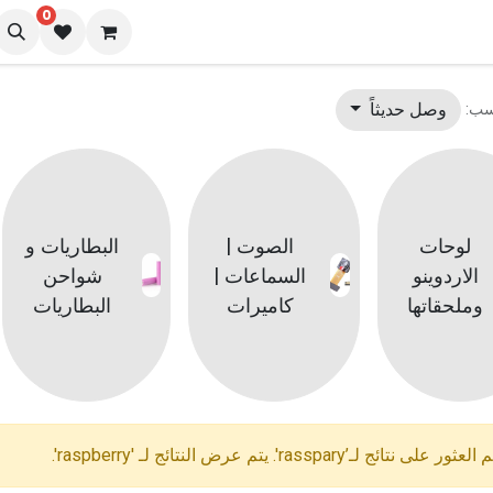
0
نا
المدونة
وصل حديثاً
سب:
لوحات
الصوت |
البطاريات و
الاردوينو
السماعات |
شواحن
وملحقاتها
كاميرات
البطاريات
م العثور على نتائج لـ’
rasspary
'. يتم عرض النتائج لـ '
raspberry
'.