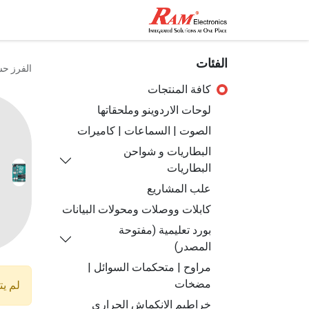
الرئيسية
المتجر
تواصل مع
الفئات
الفرز ح
كافة المنتجات
لوحات الاردوينو وملحقاتها
الصوت | السماعات | كاميرات
البطاريات و شواحن
البطاريات
علب المشاريع
كابلات ووصلات ومحولات البيانات
بورد تعليمية (مفتوحة
المصدر)
مراوح | متحكمات السوائل |
مضخات
لم يت
خراطيم الانكماش الحراري