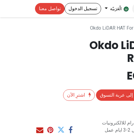
تسجيل الدخول
تواصل معنا
الْعَرَبيّة
Okdo LiDAR HAT For
Okdo Li
R
إلى عربة التسوق
اشترِ الآن
م للالكترونيات
مل