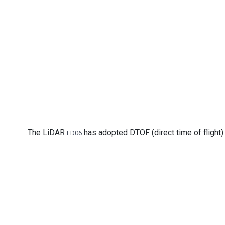
The LiDAR
has adopted DTOF (direct time of flight) 
LD06