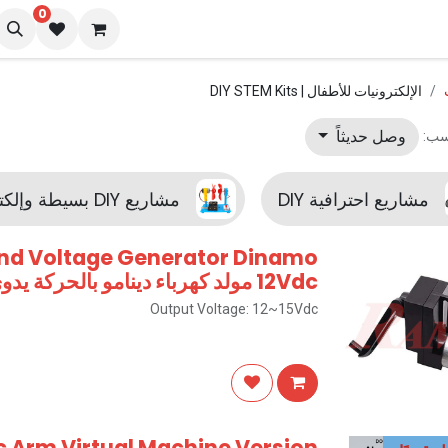
0
نا
المدونة
الإلكترونيات للأطفال | DIY STEM Kits
وصل حديثاً
سب:
مشاريع احترافية DIY
مشاريع DIY بسيطة وإلكترونيات الأطفال
and Voltage Generator Dinamo
12Vdc مولد كهرباء دينامو بالحركة يدوي
Output Voltage: 12~15Vdc
c Arm Virtual Machine Version