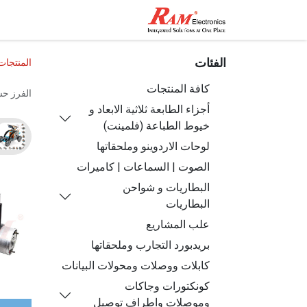
الرئيسية
المتجر
تواصل مع
الفئات
المنتجات
كافة المنتجات
الفرز ح
أجزاء الطابعة ثلاثية الابعاد و
خيوط الطباعة (فلمينت)
لوحات الاردوينو وملحقاتها
الصوت | السماعات | كاميرات
البطاريات و شواحن
البطاريات
علب المشاريع
بريدبورد التجارب وملحقاتها
كابلات ووصلات ومحولات البيانات
كونكتورات وجاكات
وموصلات واطراف توصيل