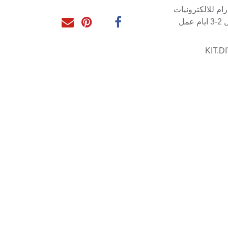
م للالكترونيات
مل
KIT.