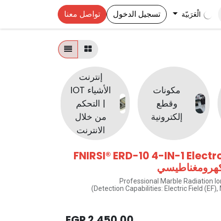
تسجيل الدخول
تواصل معنا
الْعَرَبيّة
إنترنت
ليد
مكونات
الأشياء IOT
الليزر |
وقطع
| التحكم
شاشة رقم
إلكترونية
من خلال
سفن
الانترنت
سيجمنت
FNIRSI® ERD-10 4-IN-1 Elect
Professional Marble Radiation I
Detection Capabilities: Electric Field (EF)
EGP
2,450.00