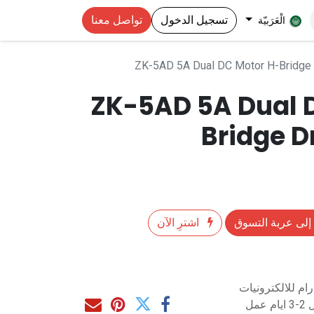
تسجيل الدخول
تواصل معنا
الْعَرَبيّة
ZK-5AD 5A Dual DC Motor H-Bridge
ZK-5AD 5A Dual 
Bridge D
إلى عربة التسوق
اشترِ الآن
م للالكترونيات
مل