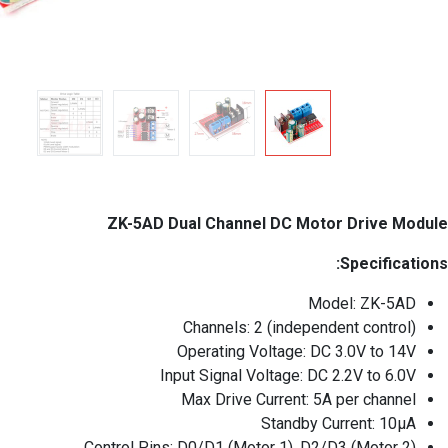
ZK-5AD Dual Channel DC Motor Drive Module
Specifications:
Model: ZK-5AD
Channels: 2 (independent control)
Operating Voltage: DC 3.0V to 14V
Input Signal Voltage: DC 2.2V to 6.0V
Max Drive Current: 5A per channel
Standby Current: 10μA
Control Pins: D0/D1 (Motor 1), D2/D3 (Motor 2)