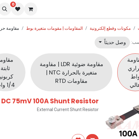
0
نا
المدونة
مكونات وقطع إلكترونية
المقاومات | مقومات متغيرة بوط
مقاومة حرا
وصل حديثاً
سب:
اومة
مقاوم
مقاومة ضوئية LDR | مقاومة
اري
ثابتة
متغيرة بالحرارة NTC |
اط
كربوني
مقاومات RTD
الي
1/4 وات
2 DC 75mV 100A Shunt Resistor
External Current Shunt Resistor