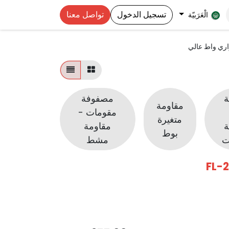
تسجيل الدخول
تواصل معنا
الْعَرَبيّة
ري واط عالي
ة
مصفوفة
مقاومة
مقومات -
متغيرة
ة
مقاومة
بوط
مشط
FL-