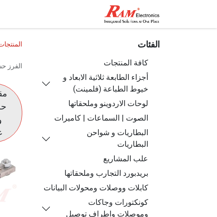
الرئيسية
المتجر
تواصل مع
الفئات
المنتجات
كافة المنتجات
الفرز ح
أجزاء الطابعة ثلاثية الابعاد و
خيوط الطباعة (فلمينت)
مق
لوحات الاردوينو وملحقاتها
حر
الصوت | السماعات | كاميرات
و
ع
البطاريات و شواحن
البطاريات
علب المشاريع
بريدبورد التجارب وملحقاتها
كابلات ووصلات ومحولات البيانات
كونكتورات وجاكات
وموصلات واطراف توصيل