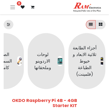
0
أجزاء الطابعة
ثلاثية الابعاد و
لوحات
الصوت
خيوط
الاردوينو
السماع
الطباعة
وملحقاتها
كامير
(فلمينت)
OKDO Raspberry Pi 4B - 4GB
Starter KIT