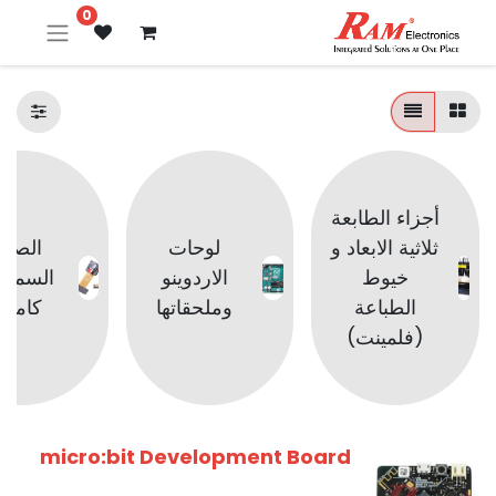
0
أجزاء الطابعة
ثلاثية الابعاد و
لوحات
الصوت
خيوط
الاردوينو
السماع
الطباعة
وملحقاتها
كامير
(فلمينت)
micro:bit Development Board