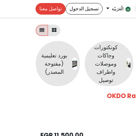
تسجيل الدخول
تواصل معنا
الْعَرَبيّة
كونكتورات
إنترنت
وجاكات
بورد تعليمية
الأشي
وموصلات
(مفتوحة
| التحكم
واطراف
المصدر)
من خلا
توصيل
الانترنت
OKDO Ras
EGP
11,500.00