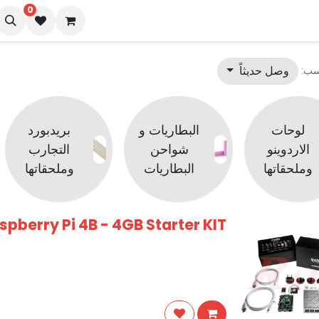
0
نا
المدونة
وصل حديثاً
سب:
لوحات
البطاريات و
بريدبورد
الاردوينو
شواحن
التجارب
وملحقاتها
البطاريات
وملحقاتها
pberry Pi 4B - 4GB Starter KIT