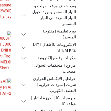
بورد خفض ورفع الفولت و
التيار المستمر و بورد تحويل
التيار المتردد الى التيار
المستمر
بورد تعليمية (مفتوحة
المصدر)
الإلكترونيات للأطفال | DIY
STEM Kits
مكونات وقطع إلكترونية
مراوح | متحكمات السوائل |
مضخات
خراطيم الانكماش الحراري
شرنك | مبردات حرارية |
التغليف الكهربي
مبرمجات IC | أجهزة اختبار |
قواعد IC