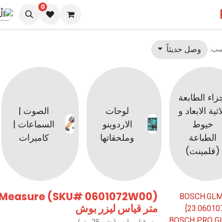
0
الرئيسية
المتجر
تواصل معنا
المدونة
وصل حديثاً
سب:
زاء الطابعة
اثية الابعاد و
لوحات
الصوت |
خيوط
الاردوينو
السماعات |
الطباعة
وملحقاتها
كاميرات
(فلمينت)
 Measure (SKU# 0601072W00)
متر قياس ليزر بوش