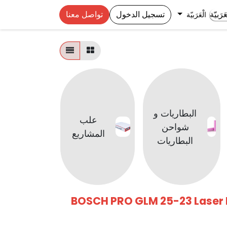
تسجيل الدخول
تواصل معنا
الْعَرَبيّة
البطاريات و
بريدبو
علب
شواحن
التجار
المشاريع
البطاريات
وملحقات
BOSCH PRO GLM 25-23 Laser