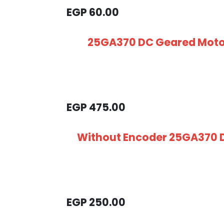
EGP
60.00
25GA370 DC Geared Motor
EGP
475.00
Without Encoder 25GA370 
EGP
250.00