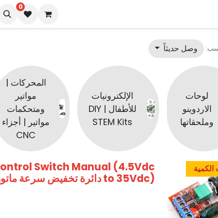
0
نا
المدونة
وصل حديثاً
سب:
المحركات |
لوحات
الإلكترونيات
مواتير
الاردوينو
للأطفال | DIY
ومتحكمات
وملحقاتها
STEM Kits
مواتير | أجزاء
CNC
ontrol Switch Manual (4.5Vdc
الكمية
to 35Vdc) دائرة تخفيض سرعة ماتور جهد مستمر - قدرة 5 امبير