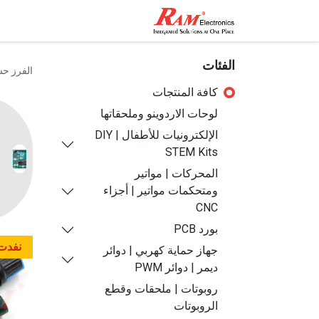
الرئيسية
المتجر
تواصل مع
الفئات
الفرز ح
كافة المنتجات
لوحات الاردوينو وملحقاتها
الإلكترونيات للأطفال | DIY
STEM Kits
المحركات | مواتير
ومتحكمات مواتير | أجزاء
CNC
بورد PCB
نفدت 
جهاز حماية كهربي | دوائر
ديمر | دوائر PWM
روبوتات | ملحقات وقطع
الروبوتات