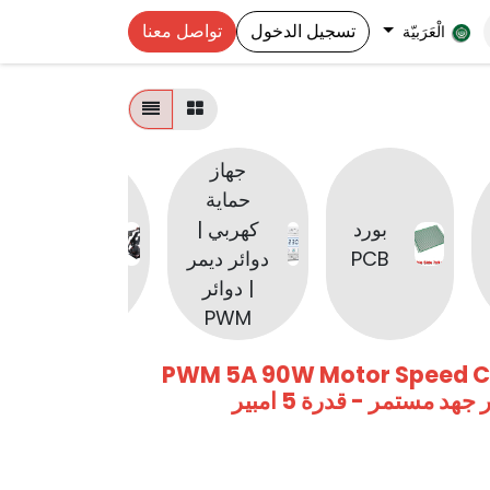
تسجيل الدخول
تواصل معنا
الْعَرَبيّة
جهاز
حماية
روبوتات |
بورد
كهربي |
ملحقات
PCB
دوائر ديمر
وقطع
| دوائر
الروبوتات
PWM
PWM 5A 90W Motor Speed ​​C