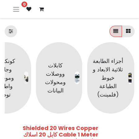
0
أجزاء الطابعة
كونكتو
كابلات
ثلاثية الابعاد و
وجاكا
ووصلات
خيوط
وموصل
ومحولات
الطباعة
واطر
البيانات
(فلمينت)
توصي
Shielded 20 Wires Copper
Cable 1 Meter كابل 20 اسلاك