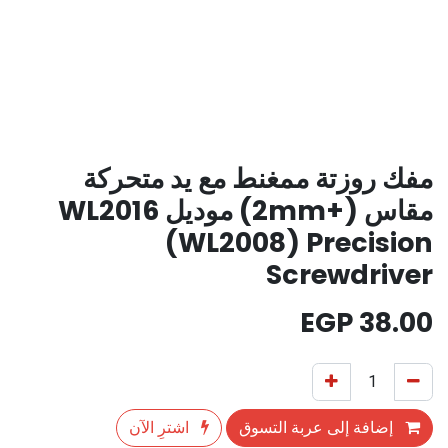
مفك روزتة ممغنط مع يد متحركة
مقاس (+2mm) موديل WL2016
(WL2008) Precision
Screwdriver
EGP
38.00
إضافة إلى عربة التسوق
اشترِ الآن