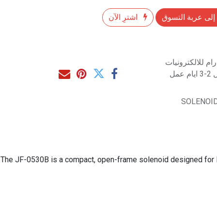
إلى عربة التسوق
اشترِ الآن
م للالكترونيات
مل
SOLENOID
The JF-0530B is a compact, open-frame solenoid designed for li