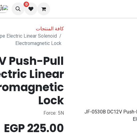
0
المدونة
كافة المنتجات
e Electric Linear Solenoid
Electromagnetic Lock
V Push-Pull
ctric Linear
tromagnetic
Lock
Force: 5N
EGP
225.00