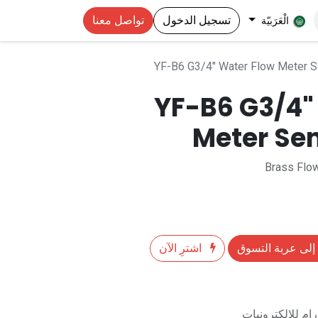
تسجيل الدخول
تواصل معنا
الْعَرَبيّة
YF-B6 G3/4" Water Flow Meter 
YF-B6 G3/4"
Meter Se
Brass Flo
إلى عربة التسوق
اشترِ الآن
م للالكترونيات