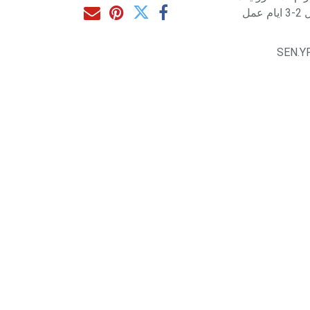
مل
SEN.Y