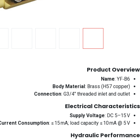
Product Overview
Name
: YF‑B6
Body Material
: Brass (H57 copper)
Connection
: G3/4″ threaded inlet and outlet
Electrical Characteristics
Supply Voltage
: DC 5–15 V
Current Consumption
: ≤ 15 mA; load capacity ≤ 10 mA @ 5 V
Hydraulic Performance