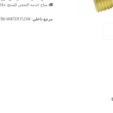
متاح خدمة الشحن للمنتج خلال 2-3 ايام ع
مرجع داخلي:
FB6.WATER.FLOW