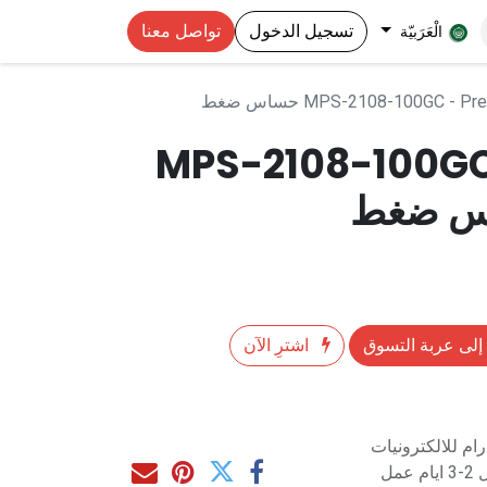
تسجيل الدخول
تواصل معنا
الْعَرَبيّة
MPS-2108-100GC -  حساس ضغط
MPS-2108-100GC
إلى عربة التسوق
اشترِ الآن
م للالكترونيات
مل