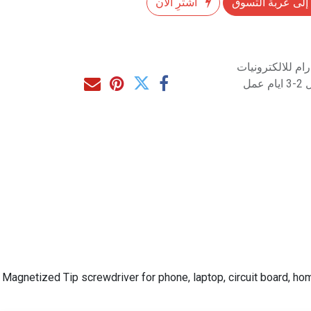
إلى عربة التسوق
اشترِ الآن
م للالكترونيات
مل
Magnetized Tip screwdriver for phone, laptop, circuit board, hom