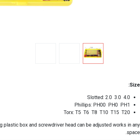
Size:
Slotted: 2.0 3.0 4.0
Phillips: PH00 PH0 PH1
Torx: T5 T6 T8 T10 T15 T20
rong plastic box and screwdriver head can be adjusted works in any
space.