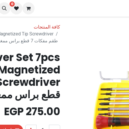
0
نا
المدونة
كافة المنتجات
Magnetized Tip Screwdriver
طقم مفكات 7 قطع براس ممغنط عالي الجودة
er Set 7pcs
 Magnetized
قطع براس ممغ
EGP
275.00