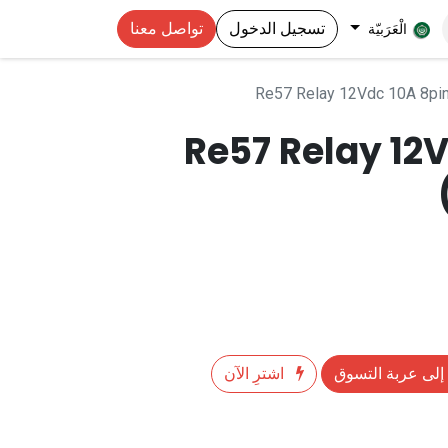
تسجيل الدخول
تواصل معنا
الْعَرَبيّة
Re57 Relay 12Vdc 10A 8pi
Re57 Relay 12
إلى عربة التسوق
اشترِ الآن