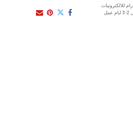
م للالكترونيات
مل