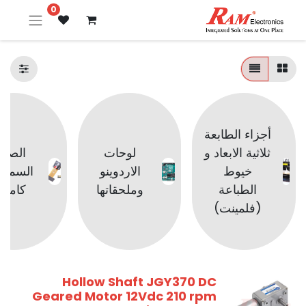
0
أجزاء الطابعة
ثلاثية الابعاد و
لوحات
الصوت
خيوط
الاردوينو
السماع
الطباعة
وملحقاتها
كامير
(فلمينت)
Hollow Shaft JGY370 DC
Geared Motor 12Vdc 210 rpm