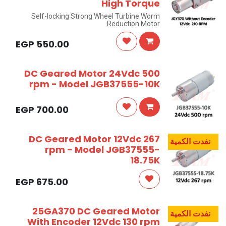
High Torque
Self-locking Strong Wheel Turbine Worm
Reduction Motor
EGP
550.00
DC Geared Motor 24Vdc 500
rpm - Model JGB37555-10K
EGP
700.00
DC Geared Motor 12Vdc 267
نفدت الكمية
rpm - Model JGB37555-
18.75K
EGP
675.00
25GA370 DC Geared Motor
نفدت الكمية
With Encoder 12Vdc 130 rpm