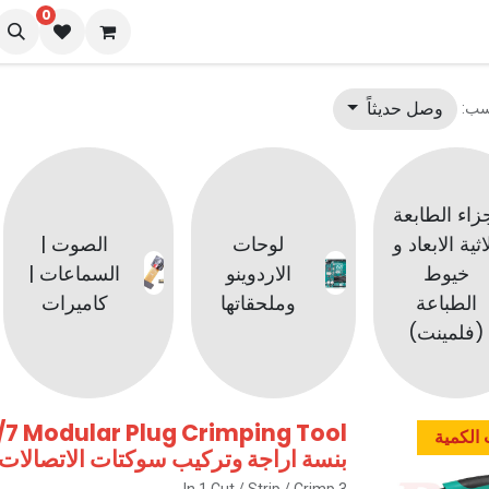
0
نا
المدونة
وصل حديثاً
سب:
زاء الطابعة
اثية الابعاد و
لوحات
الصوت |
خيوط
الاردوينو
السماعات |
الطباعة
وملحقاتها
كاميرات
(فلمينت)
/7 Modular Plug Crimping Tool
الكمية
بنسة اراجة وتركيب سوكتات الاتصالات