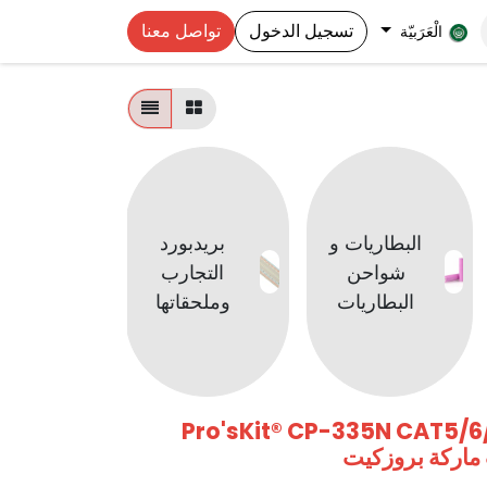
تسجيل الدخول
تواصل معنا
الْعَرَبيّة
كابلا
البطاريات و
بريدبورد
ووصلا
شواحن
التجارب
ومحول
البطاريات
وملحقاتها
البيان
Pro'sKit® CP-335N CAT5/6
 ماركة بروزكيت