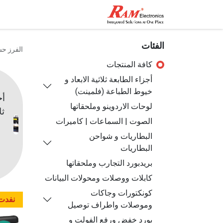
الرئيسية
المتجر
تواصل مع
الفئات
الفرز ح
كافة المنتجات
أجزاء الطابعة ثلاثية الابعاد و
خيوط الطباعة (فلمينت)
أج
لوحات الاردوينو وملحقاتها
ثل
الصوت | السماعات | كاميرات
البطاريات و شواحن
البطاريات
بريدبورد التجارب وملحقاتها
كابلات ووصلات ومحولات البيانات
كونكتورات وجاكات
نفدت 
وموصلات واطراف توصيل
بورد خفض ورفع الفولت و