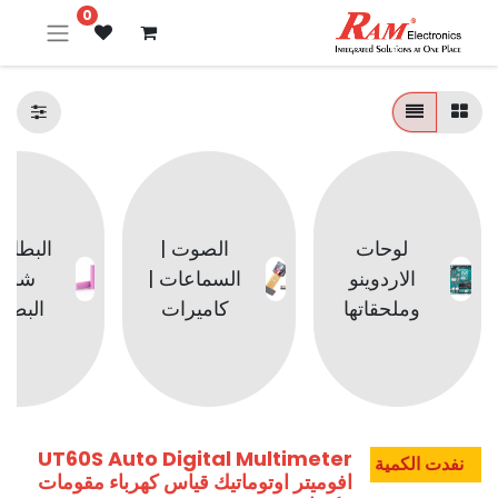
0
لوحات
الصوت |
البطاري
الاردوينو
السماعات |
شوا
وملحقاتها
كاميرات
البطار
UT60S Auto Digital Multimeter
نفدت الكمية
افوميتر اوتوماتيك قياس كهرباء مقومات