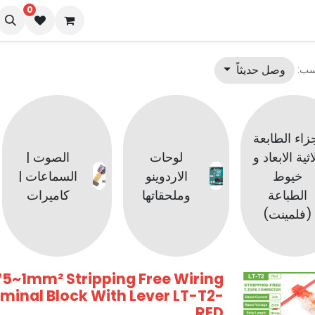
0
نا
المدونة
وصل حديثاً
سب:
زاء الطابعة
اثية الابعاد و
لوحات
الصوت |
خيوط
الاردوينو
السماعات |
الطباعة
وملحقاتها
كاميرات
(فلمينت)
5~1mm² Stripping Free Wiring
minal Block With Lever LT-T2-
RED