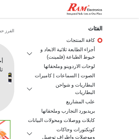
الرئيسية
المتجر
تواصل مع
الفئات
الفرز ح
كافة المنتجات
أجزاء الطابعة ثلاثية الابعاد و
خيوط الطباعة (فلمينت)
أج
لوحات الاردوينو وملحقاتها
ثل
الصوت | السماعات | كاميرات
البطاريات و شواحن
البطاريات
علب المشاريع
بريدبورد التجارب وملحقاتها
كابلات ووصلات ومحولات البيانات
كونكتورات وجاكات
وموصلات واطراف توصيل