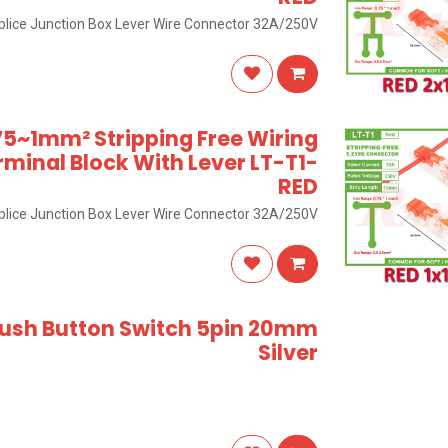
Splice Junction Box Lever Wire Connector 32A/250V
75~1mm² Stripping Free Wiring
minal Block With Lever LT-T1-
RED
Splice Junction Box Lever Wire Connector 32A/250V
Push Button Switch 5pin 20mm
Silver