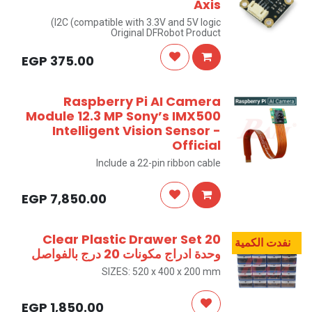
Axis
I2C (compatible with 3.3V and 5V logic)
Original DFRobot Product
EGP
375.00
Raspberry Pi AI Camera
Module 12.3 MP Sony’s IMX500
Intelligent Vision Sensor -
Official
Include a 22-pin ribbon cable
EGP
7,850.00
20 Clear Plastic Drawer Set
نفدت الكمية
وحدة ادراج مكونات 20 درج بالفواصل
SIZES: 520 x 400 x 200 mm
EGP
1,850.00