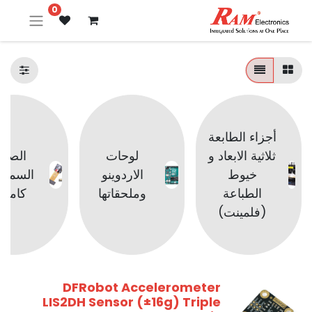
0
أجزاء الطابعة
ثلاثية الابعاد و
لوحات
الصوت
خيوط
الاردوينو
السماع
الطباعة
وملحقاتها
كامير
(فلمينت)
DFRobot Accelerometer
LIS2DH Sensor (±16g) Triple