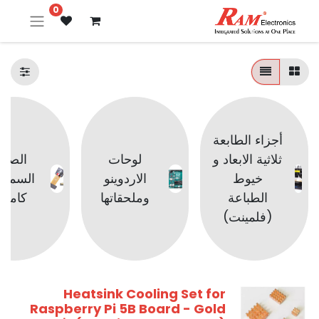
0
أجزاء الطابعة
ثلاثية الابعاد و
لوحات
الصوت
خيوط
الاردوينو
السماع
الطباعة
وملحقاتها
كامير
(فلمينت)
Heatsink Cooling Set for
Raspberry Pi 5B Board - Gold