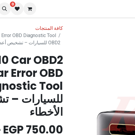
0
نا
المدونة
كافة المنتجات
OBD2 للسيارات – تشخيص أعطال ومسح الأخطاء
10 Car OBD2
r Error OBD
للسيارات – ت
الأخطاء
0
EGP
750.00