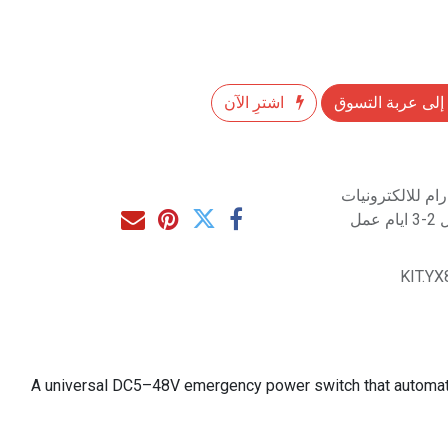
إلى عربة التسوق
اشترِ الآن
م للالكترونيات
مل
KIT.Y
A universal DC5–48V emergency power switch that automatica