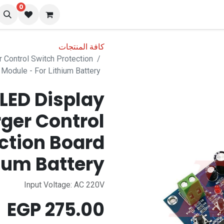
0
نا
المدونة
كافة المنتجات
 Control Switch Protection
 Module - For Lithium Battery
LED Display
ger Control
ction Board
hium Battery
Input Voltage: AC 220V
EGP
275.00