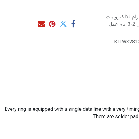
م للالكترونيات
مل
KIT.WS281
Every ring is equipped with a single data line with a very timi
There are solder pad