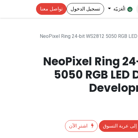
تسجيل الدخول
تواصل معنا
الْعَرَبيّة
NeoPixel Ring 24-bit WS2812 5050 RGB LED 
NeoPixel Ring 24
5050 RGB LED D
Develop
إلى عربة التسوق
اشترِ الآن