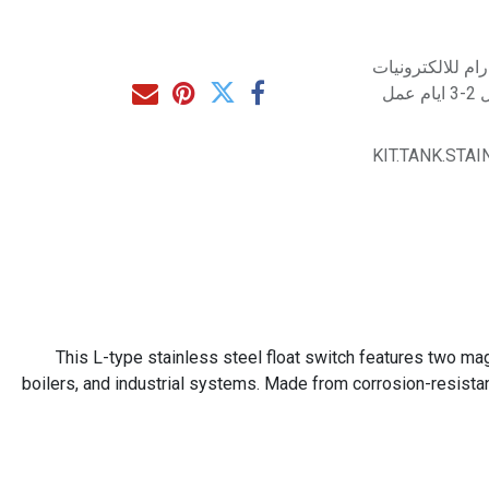
م للالكترونيات
مل
KIT.TANK.STA
This L-type stainless steel float switch features two magn
boilers, and industrial systems. Made from corrosion-resista