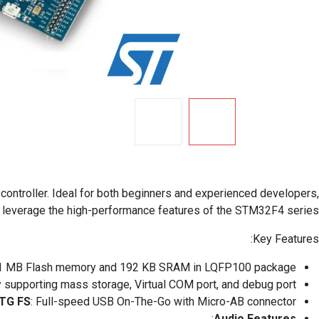
ntroller. Ideal for both beginners and experienced developers,
that leverage the high-performance features of the STM32F4 series.
Key Features:
h 1 MB Flash memory and 192 KB SRAM in LQFP100 package.
supporting mass storage, Virtual COM port, and debug port.
TG FS
: Full-speed USB On-The-Go with Micro-AB connector.
:
Audio Features