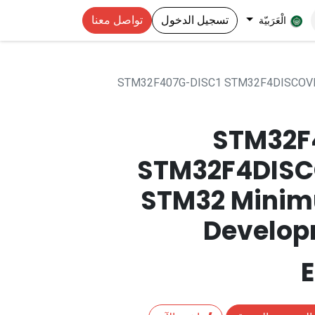
تسجيل الدخول
تواصل معنا
الْعَرَبيّة
STM32F407G-DISC1 STM32F4DISCOV
STM32F
STM32F4DIS
STM32 Mini
Develop