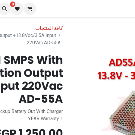
0
نا
المدونة
كافة المنتجات
utput +13.8Vdc/3.5A Input
220Vac AD-55A
l SMPS With
tion Output
nput 220Vac
AD-55A
kup Battery Out With Charger
1 YEAR Warranty
EGP
1,250.00