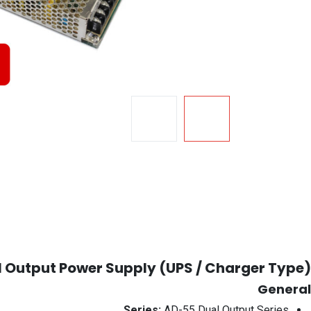
 Output Power Supply (UPS / Charger Type)
General
Series:
AD-55 Dual Output Series