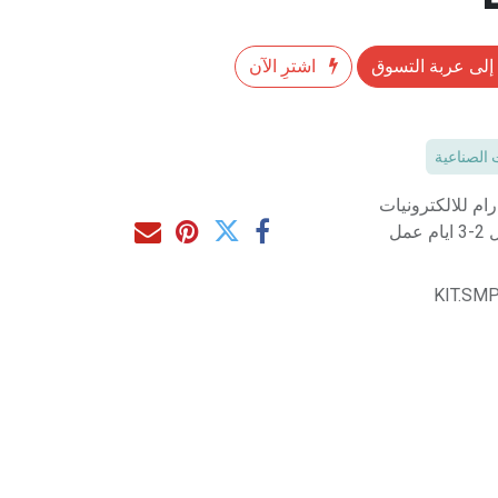
إلى عربة التسوق
اشترِ الآن
 الصناعية
م للالكترونيات
مل
KIT.SMP