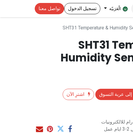
تسجيل الدخول
تواصل معنا
الْعَرَبيّة
SHT31 Temperature & Humidity S
SHT31 Te
Humidity Se
إلى عربة التسوق
اشترِ الآن
م للالكترونيات
مل