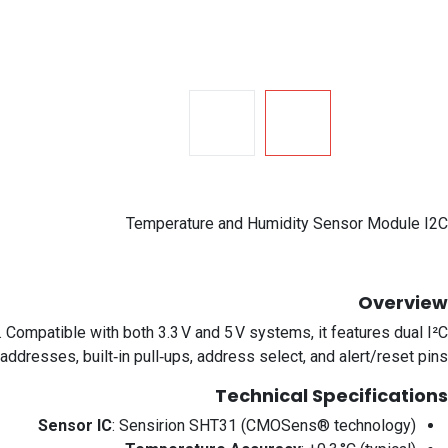
Temperature and Humidity Sensor Module I2C
Overview
. Compatible with both 3.3 V and 5 V systems, it features dual I²C
addresses, built‑in pull‑ups, address select, and alert/reset pins.
Technical Specifications
Sensor IC
: Sensirion SHT31 (CMOSens® technology)