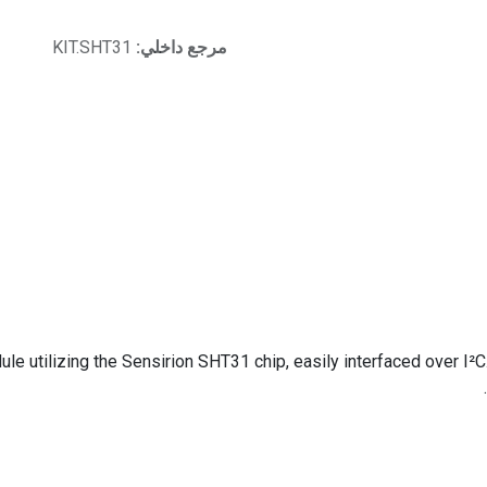
مرجع داخلي:
KIT.SHT31
le utilizing the Sensirion SHT31 chip, easily interfaced over I²C