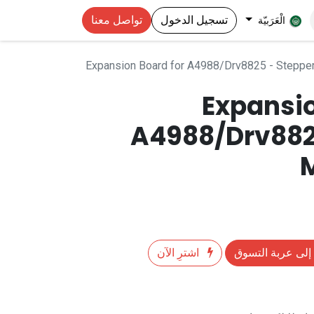
تسجيل الدخول
تواصل معنا
الْعَرَبيّة
Expansion Board for A4988/Drv8825 - Stepper
Expansio
A4988/Drv882
M
إلى عربة التسوق
اشترِ الآن