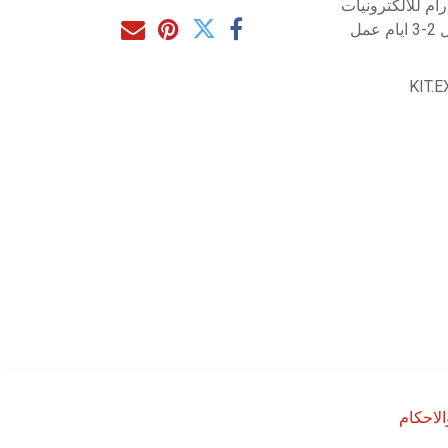
م للالكترونيات
مل
KIT.
لاحكام