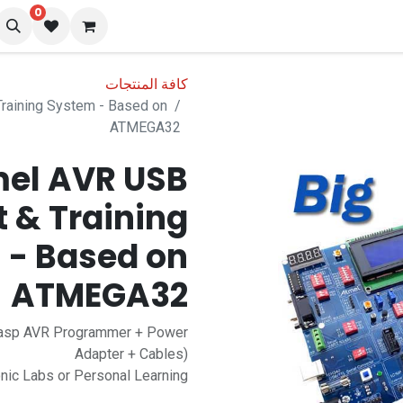
0
نا
المدونة
كافة المنتجات
raining System - Based on
ATMEGA32
mel AVR USB
 & Training
 - Based on
ATMEGA32
SBasp AVR Programmer + Power
Adapter + Cables)
onic Labs or Personal Learning