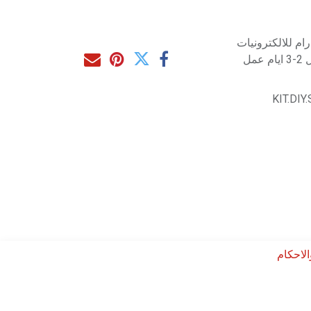
م للالكترونيات
مل
KIT.DI
لاحكام