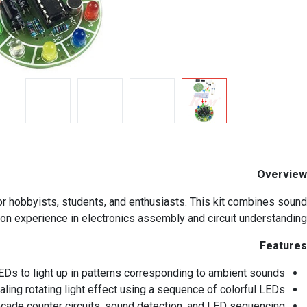
Overview
or hobbyists, students, and enthusiasts. This kit combines sound
-on experience in electronics assembly and circuit understanding.
Features
Ds to light up in patterns corresponding to ambient sounds.
ling rotating light effect using a sequence of colorful LEDs.
ecade counter circuits, sound detection, and LED sequencing.