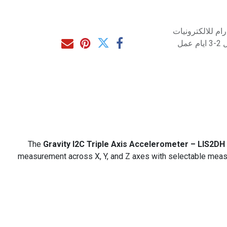
م للالكترونيات
مل
The
Gravity I2C Triple Axis Accelerometer – LIS2DH
measurement across X, Y, and Z axes with selectable mea