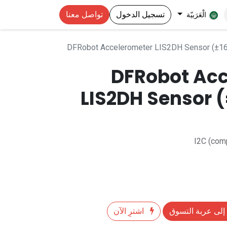
تسجيل الدخول
تواصل معنا
الْعَرَبيّة
DFRobot Accelerometer LIS2DH Sensor (±16g
DFRobot Ac
LIS2DH Sensor (
I2C (comp
إلى عربة التسوق
اشترِ الآن