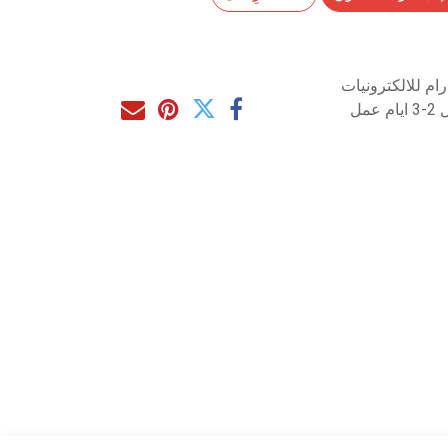
م للالكترونيات
مل