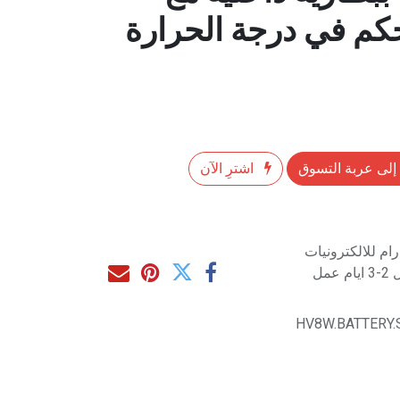
إلى عربة التسوق
اشترِ الآن
م للالكترونيات
مل
HV8W.BATTERY.