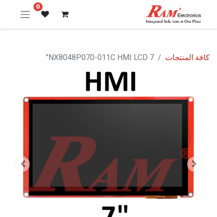
0
كافة المنتجات
NX8048P070-011C HMI LCD 7"