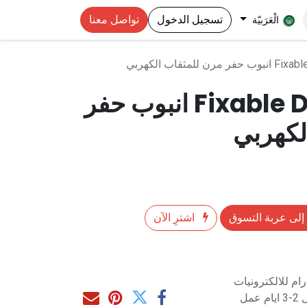
تسجيل الدخول
تواصل معنا
الْعَرَبيّة
ن للمثقاب الكهربي
Fixable Drilling Tube انبوب حفر
لكهربي
إلى عربة التسوق
اشترِ الآن
م للالكترونيات
مل