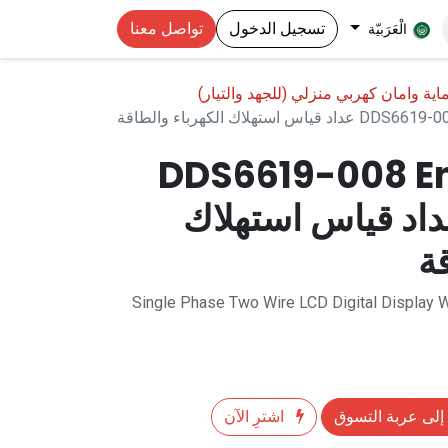
تسجيل الدخول
تواصل معنا
الْعَرَبيّة
اية وامان كهربي منزلي (للجهد والتيار)
تهلاك الكهرباء والطاقة
DDS6619-008 E
80A/2 عداد قياس استهلاك
قة
Single Phase Two Wire LCD Digital Display
إلى عربة التسوق
اشترِ الآن