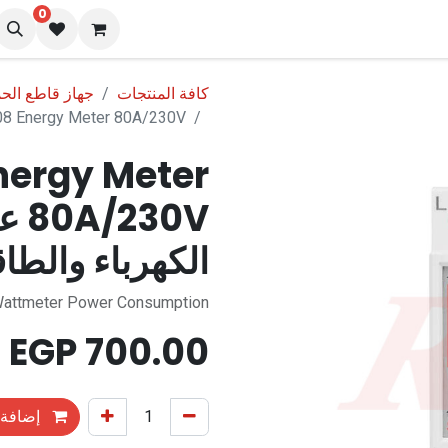
0
نا
المدونة
كافة المنتجات
جهاز قاطع الحم
DDS6619-008 Energy Meter 80A/230V عداد قياس اس
nergy Meter
30V
الكهرباء والطا
 Wattmeter Power Consumption
EGP
700.00
إضافة 