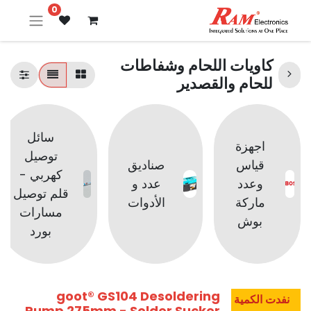
0
كاويات اللحام وشفاطات
للحام والقصدير
سائل
اجهزة
توصيل
قياس
صناديق
كهربي -
وعدد
عدد و
قلم توصيل
ماركة
الأدوات
مسارات
بوش
بورد
goot® GS104 Desoldering
نفدت الكمية
Pump 275mm - Solder Sucker