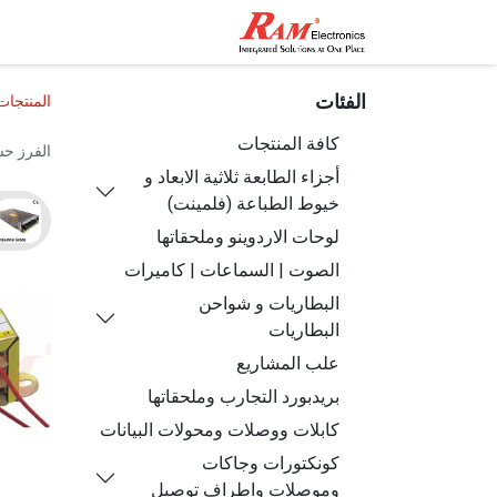
الرئيسية
المتجر
تواصل مع
الفئات
المنتجات
كافة المنتجات
الفرز ح
أجزاء الطابعة ثلاثية الابعاد و
خيوط الطباعة (فلمينت)
لوحات الاردوينو وملحقاتها
الصوت | السماعات | كاميرات
البطاريات و شواحن
البطاريات
علب المشاريع
بريدبورد التجارب وملحقاتها
كابلات ووصلات ومحولات البيانات
كونكتورات وجاكات
وموصلات واطراف توصيل