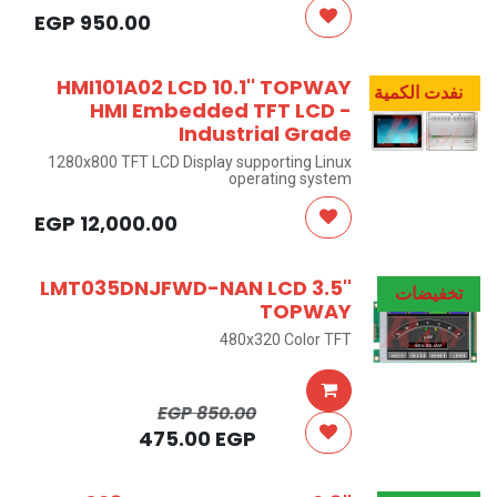
EGP
950.00
HMI101A02 LCD 10.1'' TOPWAY
نفدت الكمية
HMI Embedded TFT LCD -
Industrial Grade
1280x800 TFT LCD Display supporting Linux
operating system
Isolated I/O for industrial peripherals:
USB/RS232/RS485/CAN/HDMI/AUX/RJ45
EGP
12,000.00
LMT035DNJFWD-NAN LCD 3.5''
تخفيضات
TOPWAY
480x320 Color TFT
EGP
850.00
475.00
EGP