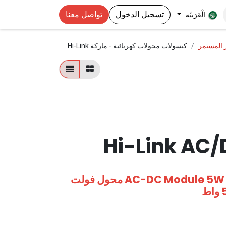
تسجيل الدخول
تواصل معنا
الْعَرَبيّة
ر المستمر
كبسولات محولات كهربائية - ماركة Hi-Link
Hi-Link AC
AC-DC Module 5W 220Vac to 5Vdc (HLK-5M05B) محول فولت