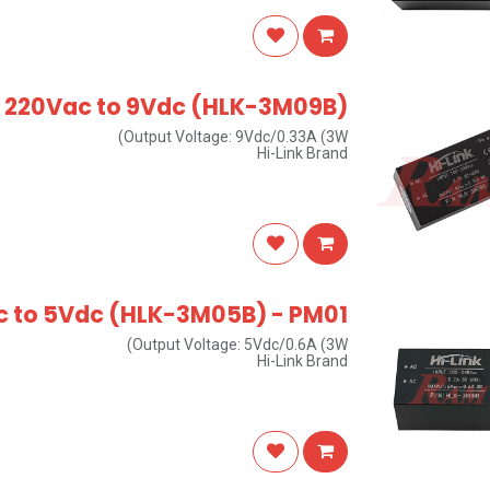
220Vac to 9Vdc (HLK-3M09B)
Output Voltage: 9Vdc/0.33A (3W)
Hi-Link Brand
 to 5Vdc (HLK-3M05B) - PM01
Output Voltage: 5Vdc/0.6A (3W)
Hi-Link Brand
New upgrade of model: HLK-PM01