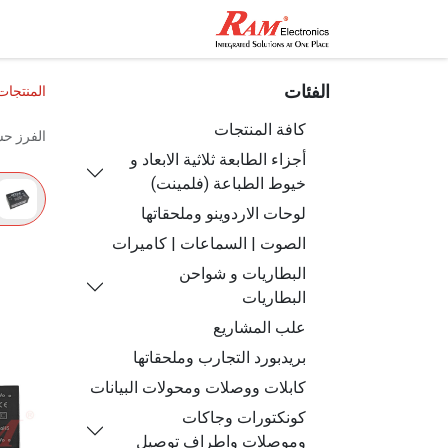
الرئيسية
المتجر
تواصل مع
الفئات
المنتجات
كافة المنتجات
الفرز ح
أجزاء الطابعة ثلاثية الابعاد و
خيوط الطباعة (فلمينت)
لوحات الاردوينو وملحقاتها
الصوت | السماعات | كاميرات
البطاريات و شواحن
البطاريات
علب المشاريع
بريدبورد التجارب وملحقاتها
كابلات ووصلات ومحولات البيانات
كونكتورات وجاكات
وموصلات واطراف توصيل