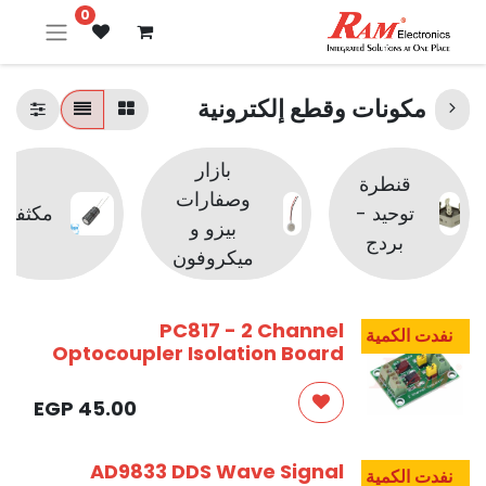
0
مكونات وقطع إلكترونية
بازار
قنطرة
وصفارات
توحيد -
مكثفات
بيزو و
بردج
ميكروفون
PC817 - 2 Channel
نفدت الكمية
Optocoupler Isolation Board
EGP
45.00
AD9833 DDS Wave Signal
نفدت الكمية