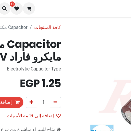
0
نا
المدونة
كافة المنتجات
Capacitor مكثف كيميائي 220uF مايكرو فاراد 25V فولت
مايكرو فاراد 25V فولت
Electrolytic Capacitor Type
EGP
1.25
إضافة 
إضافة إلى قائمة الأمنيات
متاح للشراء مباشرة من فرع را