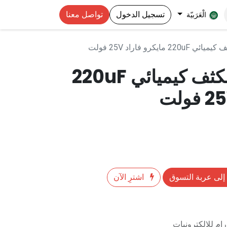
تسجيل الدخول
تواصل معنا
الْعَرَبيّة
Capacitor مكثف كيميائي 220uF
إلى عربة التسوق
اشترِ الآن
م للالكترونيات