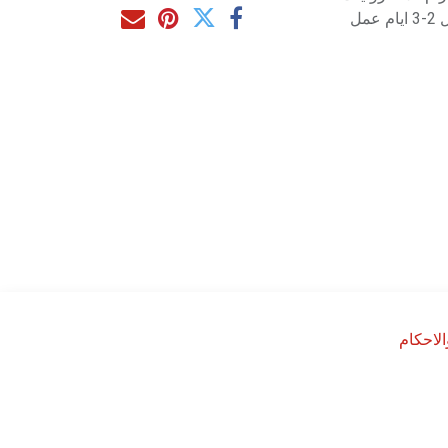
مل
لاحكام