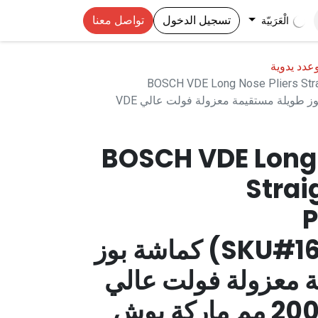
تسجيل الدخول
تواصل معنا
الْعَرَبيّة
عدد يدوية
BOSCH VDE Long Nose Pliers Stra
(SKU#1600A02NE3) كماشة بوز طويلة مستقيمة معزولة فولت عالي VDE
BOSCH VDE Long 
Stra
P
(SKU#1600A02NE3) كماشة بوز
 معزولة فولت عالي